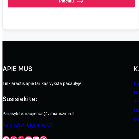
Plačiau
APIE MUS
K
La
Tinklaraštis apie tai, kas vyksta pasaulyje.
N
Susisiekite:
Te
Ūk
Parašykite: naujienos@vilniauszinia.lt
V
Kaip rašyti blogą su DI