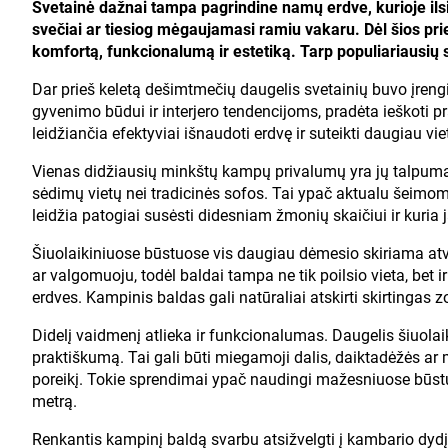
Svetainė dažnai tampa pagrindine namų erdve, kurioje ils
svečiai ar tiesiog mėgaujamasi ramiu vakaru. Dėl šios pri
komfortą, funkcionalumą ir estetiką. Tarp populiariausių 
Dar prieš keletą dešimtmečių daugelis svetainių buvo įrengi
gyvenimo būdui ir interjero tendencijoms, pradėta ieškoti p
leidžiančia efektyviai išnaudoti erdvę ir suteikti daugiau viet
Vienas didžiausių minkštų kampų privalumų yra jų talpumas
sėdimų vietų nei tradicinės sofos. Tai ypač aktualu šeimo
leidžia patogiai susėsti didesniam žmonių skaičiui ir kuri
Šiuolaikiniuose būstuose vis daugiau dėmesio skiriama at
ar valgomuoju, todėl baldai tampa ne tik poilsio vieta, bet i
erdves. Kampinis baldas gali natūraliai atskirti skirtingas zon
Didelį vaidmenį atlieka ir funkcionalumas. Daugelis šiuolai
praktiškumą. Tai gali būti miegamoji dalis, daiktadėžės ar m
poreikį. Tokie sprendimai ypač naudingi mažesniuose būstu
metrą.
Renkantis kampinį baldą svarbu atsižvelgti į kambario dydį i