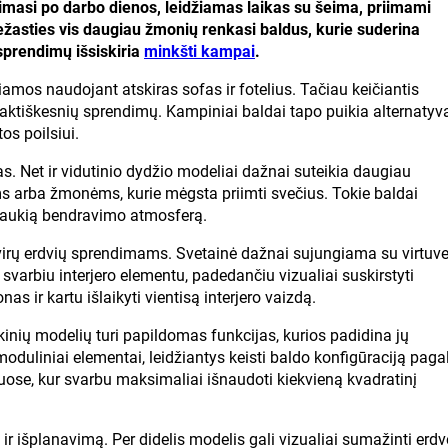
imasi po darbo dienos, leidžiamas laikas su šeima, priimami
ežasties vis daugiau žmonių renkasi baldus, kurie suderina
sprendimų išsiskiria
minkšti kampai
.
amos naudojant atskiras sofas ir fotelius. Tačiau keičiantis
raktiškesnių sprendimų. Kampiniai baldai tapo puikia alternatyva
os poilsiui.
. Net ir vidutinio dydžio modeliai dažnai suteikia daugiau
ms arba žmonėms, kurie mėgsta priimti svečius. Tokie baldai
a jaukią bendravimo atmosferą.
virų erdvių sprendimams. Svetainė dažnai sujungiama su virtuv
r svarbiu interjero elementu, padedančiu vizualiai suskirstyti
as ir kartu išlaikyti vientisą interjero vaizdą.
kinių modelių turi papildomas funkcijas, kurios padidina jų
oduliniai elementai, leidžiantys keisti baldo konfigūraciją paga
ose, kur svarbu maksimaliai išnaudoti kiekvieną kvadratinį
r išplanavimą. Per didelis modelis gali vizualiai sumažinti erdv