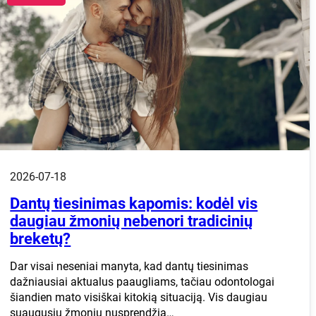
2026-07-18
Dantų tiesinimas kapomis: kodėl vis
daugiau žmonių nebenori tradicinių
breketų?
Dar visai neseniai manyta, kad dantų tiesinimas
dažniausiai aktualus paaugliams, tačiau odontologai
šiandien mato visiškai kitokią situaciją. Vis daugiau
suaugusių žmonių nusprendžia…