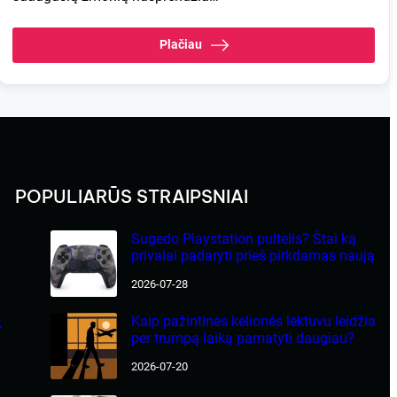
Plačiau
POPULIARŪS STRAIPSNIAI
Sugedo Playstation pultelis? Štai ką
privalai padaryti prieš pirkdamas naują
2026-07-28
s
Kaip pažintinės kelionės lėktuvu leidžia
per trumpą laiką pamatyti daugiau?
2026-07-20