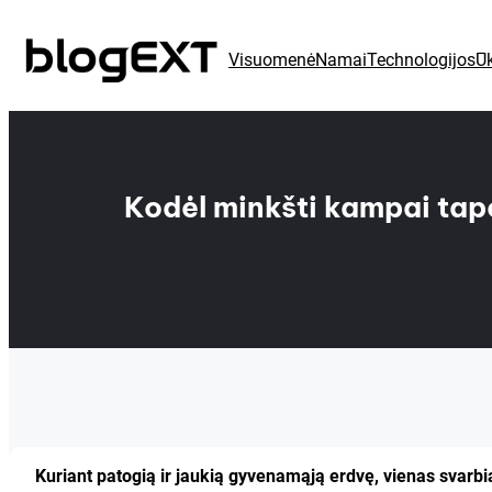
Eiti
prie
Visuomenė
Namai
Technologijos
Ūk
turinio
Kodėl minkšti kampai tap
Kuriant patogią ir jaukią gyvenamąją erdvę, vienas svarb