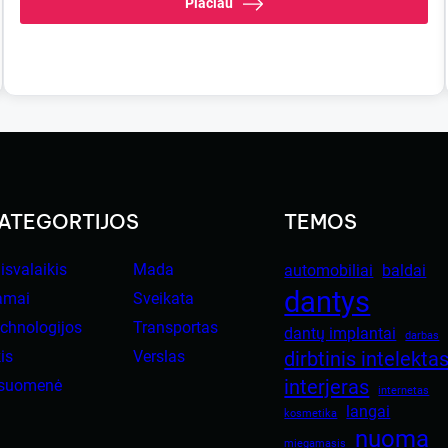
Plačiau
ATEGORTIJOS
TEMOS
isvalaikis
Mada
automobiliai
baldai
dantys
amai
Sveikata
chnologijos
Transportas
dantų implantai
darbas
is
Verslas
dirbtinis intelekta
interjeras
isuomenė
internetas
langai
kosmetika
nuoma
miegamasis