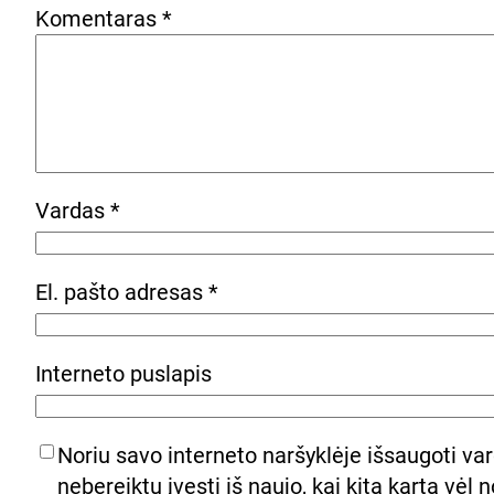
Komentaras
*
Vardas
*
El. pašto adresas
*
Interneto puslapis
Noriu savo interneto naršyklėje išsaugoti vard
nebereiktų įvesti iš naujo, kai kitą kartą vėl