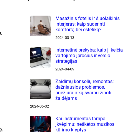
Masažinis fotelis ir šiuolaikinis
interjeras: kaip suderinti
komfortą bei estetiką?
,
2024-03-13
Internetinė prekyba: kaip ji keičia
vartojimo įpročius ir verslo
strategijas
2024-04-09
e
Žaidimų konsolių remontas:
dažniausios problemos,
priežiūra ir ką svarbu žinoti
žaidėjams
l
2024-06-02
Kai instrumentas tampa
įkvėpimu: netikėtos muzikos
ę,
kūrimo kryptys