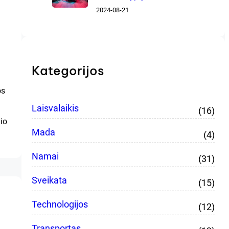
2024-08-21
Kategorijos
os
Laisvalaikis
(16)
nio
Mada
(4)
Namai
(31)
Sveikata
(15)
Technologijos
(12)
Transportas