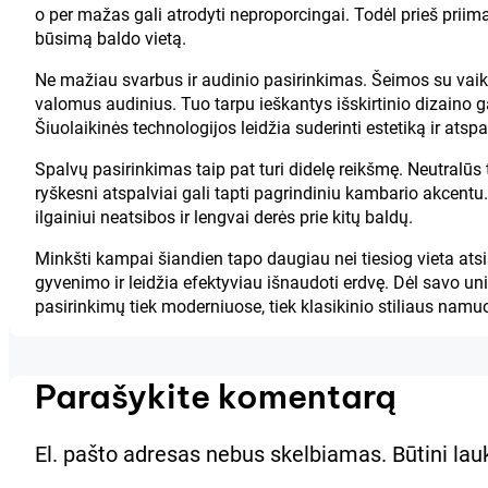
o per mažas gali atrodyti neproporcingai. Todėl prieš priima
būsimą baldo vietą.
Ne mažiau svarbus ir audinio pasirinkimas. Šeimos su vaika
valomus audinius. Tuo tarpu ieškantys išskirtinio dizaino 
Šiuolaikinės technologijos leidžia suderinti estetiką ir at
Spalvų pasirinkimas taip pat turi didelę reikšmę. Neutralūs 
ryškesni atspalviai gali tapti pagrindiniu kambario akcentu.
ilgainiui neatsibos ir lengvai derės prie kitų baldų.
Minkšti kampai šiandien tapo daugiau nei tiesiog vieta atsi
gyvenimo ir leidžia efektyviau išnaudoti erdvę. Dėl savo un
pasirinkimų tiek moderniuose, tiek klasikinio stiliaus namu
Parašykite komentarą
El. pašto adresas nebus skelbiamas.
Būtini la