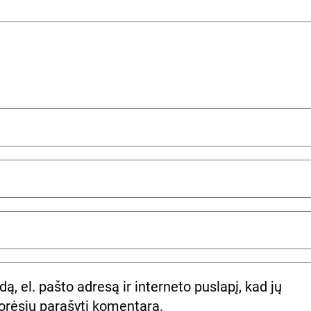
ą, el. pašto adresą ir interneto puslapį, kad jų
 norėsiu parašyti komentarą.