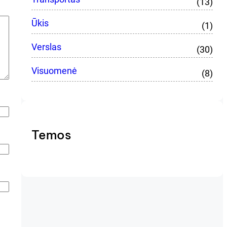
(13)
Ūkis
(1)
Verslas
(30)
Visuomenė
(8)
Temos