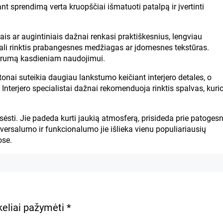
nt sprendimą verta kruopščiai išmatuoti patalpą ir įvertinti
is ar augintiniais dažnai renkasi praktiškesnius, lengviau
gali rinktis prabangesnes medžiagas ar įdomesnes tekstūras.
sparumą kasdieniam naudojimui.
tonai suteikia daugiau lankstumo keičiant interjero detales, o
 Interjero specialistai dažnai rekomenduoja rinktis spalvas, kuri
sėsti. Jie padeda kurti jaukią atmosferą, prisideda prie patoges
iversalumo ir funkcionalumo jie išlieka vienu populiariausių
ose.
ukeliai pažymėti
*