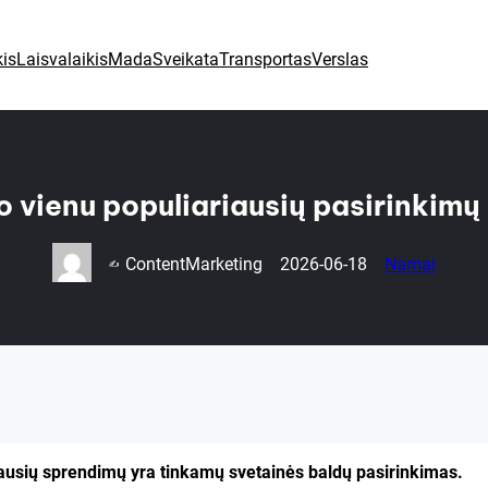
is
Laisvalaikis
Mada
Sveikata
Transportas
Verslas
o vienu populiariausių pasirinkimų
ContentMarketing
2026-06-18
Namai
✍️
iausių sprendimų yra tinkamų svetainės baldų pasirinkimas.