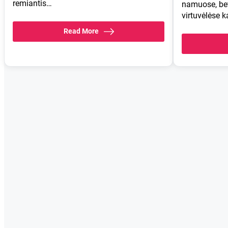
remiantis…
namuose, bet 
virtuvėlėse 
Read More