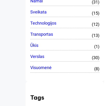
Namai
(31)
Sveikata
(15)
Technologijos
(12)
Transportas
(13)
Ūkis
(1)
Verslas
(30)
Visuomenė
(8)
Tags