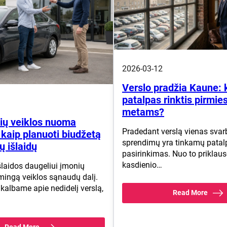
2026-03-12
Verslo pradžia Kaune: 
patalpas rinktis pirmie
metams?
ių veiklos nuoma
Pradedant verslą vienas svar
kaip planuoti biudžetą
sprendimų yra tinkamų patal
ų išlaidų
pasirinkimas. Nuo to priklaus
kasdienio…
šlaidos daugeliui įmonių
mingą veiklos sąnaudų dalį.
 kalbame apie nedidelį verslą,
Read More
Read More