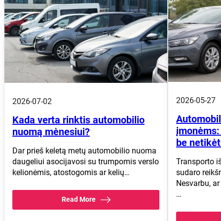
2026-05-27
2026-07-02
Automobil
Kada verta rinktis automobilio
įmonėms: 
nuomą mėnesiui?
be netikėt
Dar prieš keletą metų automobilio nuoma
Transporto i
daugeliui asocijavosi su trumpomis verslo
sudaro reikš
kelionėmis, atostogomis ar kelių…
Nesvarbu, ar
…
Read More