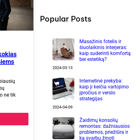
r
c
h
Popular Posts
Masažinis fotelis ir
šiuolaikinis interjeras:
kaip suderinti komfortą
kokias
bei estetiką?
siems
2024-03-13
Internetinė prekyba:
biausių
kaip ji keičia vartojimo
pų
įpročius ir verslo
o ne tik
strategijas
2024-04-09
Žaidimų konsolių
remontas: dažniausios
problemos, priežiūra ir
ką svarbu žinoti