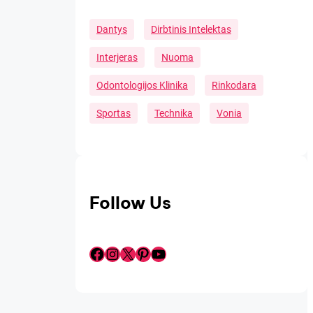
Dantys
Dirbtinis Intelektas
Interjeras
Nuoma
Odontologijos Klinika
Rinkodara
Sportas
Technika
Vonia
Follow Us
Facebook
Instagram
X
Pinterest
YouTube