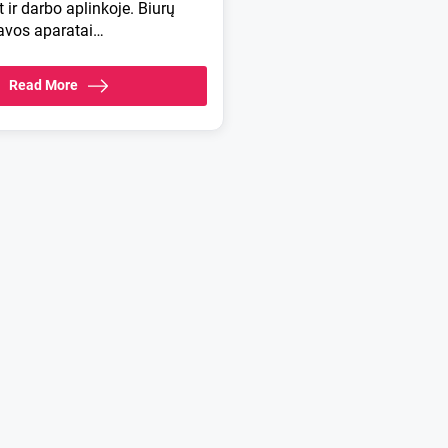
ir darbo aplinkoje. Biurų
kavos aparatai…
Read More