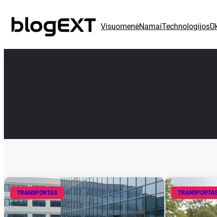
Eiti
prie
Visuomenė
Namai
Technologijos
Ūk
turinio
TRANSPORTAS
TRANSPORTA