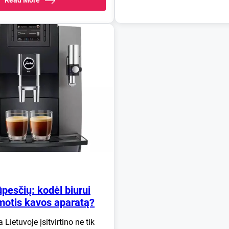
pesčių: kodėl biurui
motis kavos aparatą?
 Lietuvoje įsitvirtino ne tik