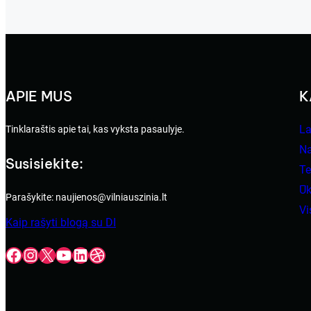
APIE MUS
K
La
Tinklaraštis apie tai, kas vyksta pasaulyje.
N
Susisiekite:
Te
Ūk
Parašykite: naujienos@vilniauszinia.lt
V
Kaip rašyti blogą su DI
Facebook
Instagram
X
YouTube
LinkedIn
Dribbble