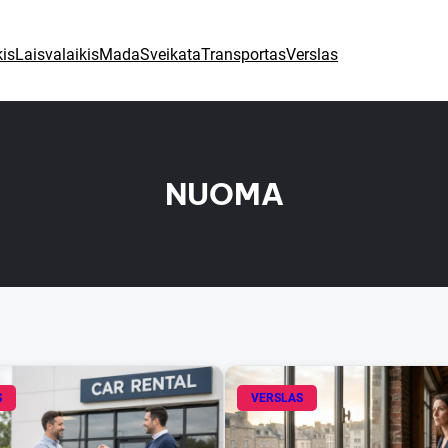
is
Laisvalaikis
Mada
Sveikata
Transportas
Verslas
NUOMA
S
VERSLAS