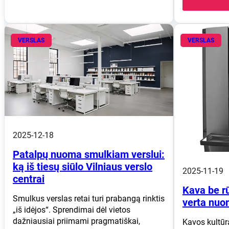
VERSLAS
VERSLAS
2025-12-18
Patalpų nuoma smulkiam verslui:
ką iš tiesų siūlo Vilniaus verslo
2025-11-19
centrai
Kava be rū
Smulkus verslas retai turi prabangą rinktis
verta nuo
„iš idėjos“. Sprendimai dėl vietos
dažniausiai priimami pragmatiškai,
Kavos kultūra