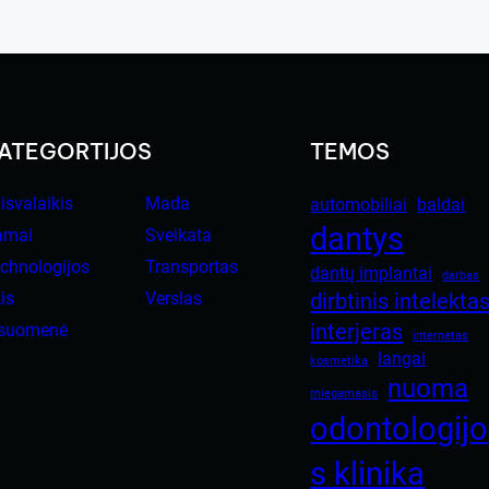
ATEGORTIJOS
TEMOS
isvalaikis
Mada
automobiliai
baldai
dantys
amai
Sveikata
chnologijos
Transportas
dantų implantai
darbas
is
Verslas
dirbtinis intelekta
interjeras
isuomenė
internetas
langai
kosmetika
nuoma
miegamasis
odontologijo
s klinika