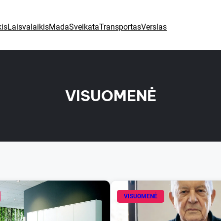
is
Laisvalaikis
Mada
Sveikata
Transportas
Verslas
VISUOMENĖ
VISUOMENĖ