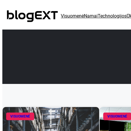
Eiti
prie
Visuomenė
Namai
Technologijos
Ūk
turinio
VISUOMENĖ
VISUOMENĖ