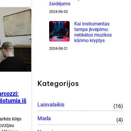
žaidėjams
2024-06-02
Kai instrumentas
tampa įkvėpimu:
netikėtos muzikos
kūrimo kryptys
2024-08-21
Kategorijos
rcozzi:
šstumia iš
Laisvalaikis
(16)
Mada
arkės kilęs
(4)
ozzijau