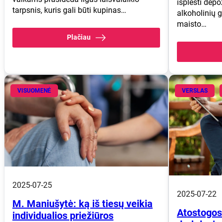
išplėsti depo
tarpsnis, kuris gali būti kupinas…
alkoholinių 
maisto…
Plačiau
VISUOMENĖ
VERSLAS
2025-07-25
2025-07-22
M. Maniušytė: ką iš tiesų veikia
Atostogos
individualios priežiūros