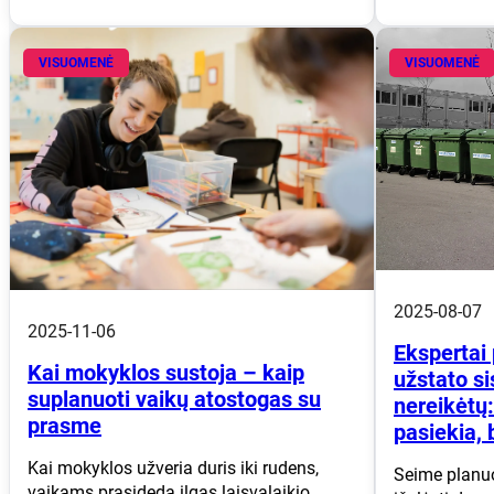
VISUOMENĖ
VISUOMENĖ
2025-08-07
2025-11-06
Ekspertai 
Kai mokyklos sustoja – kaip
užstato si
suplanuoti vaikų atostogas su
nereikėtų:
prasme
pasiekia, b
Kai mokyklos užveria duris iki rudens,
Seime planuo
vaikams prasideda ilgas laisvalaikio