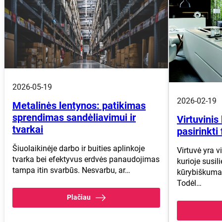
2026-05-19
2026-02-19
Metalinės lentynos: patikimas
sprendimas sandėliavimui ir
Virtuvinis
tvarkai
pasirinkti
Šiuolaikinėje darbo ir buities aplinkoje
Virtuvė yra 
tvarka bei efektyvus erdvės panaudojimas
kurioje susil
tampa itin svarbūs. Nesvarbu, ar…
kūrybiškuma
Todėl…
Plačiau