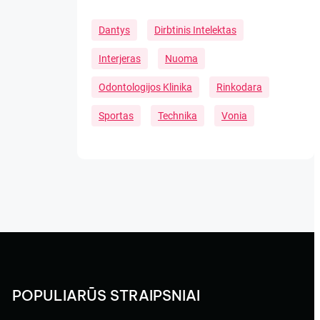
Dantys
Dirbtinis Intelektas
Interjeras
Nuoma
Odontologijos Klinika
Rinkodara
Sportas
Technika
Vonia
POPULIARŪS STRAIPSNIAI