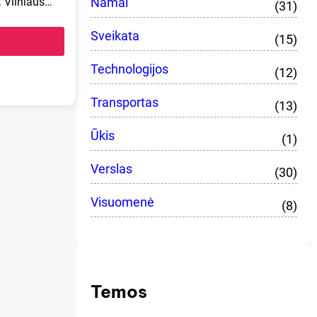
Namai
. Vilniaus…
(31)
Sveikata
(15)
Technologijos
(12)
Transportas
(13)
Ūkis
(1)
Verslas
(30)
Visuomenė
(8)
Temos