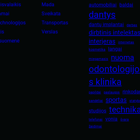
isvalaikis
Mada
automobiliai
baldai
dantys
amai
Sveikata
chnologijos
Transportas
dantų implantai
darbas
is
Verslas
dirbtinis intelekta
interjeras
isuomenė
internetas
langai
kosmetika
nuoma
miegamasis
odontologijo
s klinika
rinkoda
papildai
paslaugos
sportas
sandėliai
statyb
technik
studijos
vonia
telefonai
švara
žaidimai