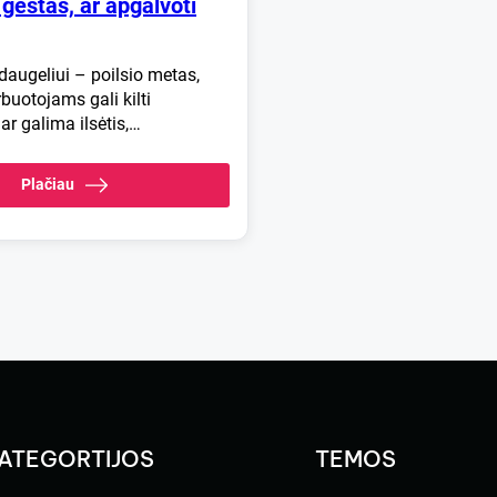
gestas, ar apgalvoti
daugeliui – poilsio metas,
buotojams gali kilti
ar galima ilsėtis,…
Plačiau
ATEGORTIJOS
TEMOS