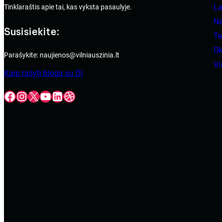
La
Tinklaraštis apie tai, kas vyksta pasaulyje.
N
Susisiekite:
Te
Ūk
Parašykite: naujienos@vilniauszinia.lt
V
Kaip rašyti blogą su DI
Facebook
Instagram
X
YouTube
LinkedIn
Dribbble