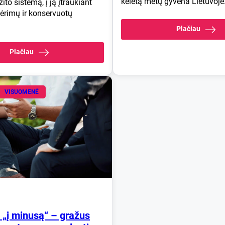
keletą metų gyvena Lietuvoje
zito sistemą, į ją įtraukiant
gėrimų ir konservuotų
Plačiau
Plačiau
VISUOMENĖ
 „į minusą“ – gražus