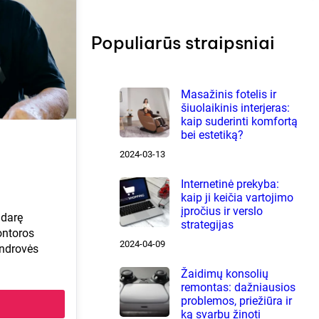
r
c
h
Populiarūs straipsniai
Masažinis fotelis ir
šiuolaikinis interjeras:
kaip suderinti komfortą
bei estetiką?
2024-03-13
Internetinė prekyba:
kaip ji keičia vartojimo
įpročius ir verslo
udarę
strategijas
ontoros
2024-04-09
ndrovės
Žaidimų konsolių
remontas: dažniausios
problemos, priežiūra ir
ką svarbu žinoti