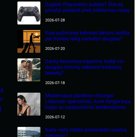
Sugedo Playstation pultelis? Štai ką
privalai padaryti prieš pirkdamas naują
2026-07-28
s
Kaip pažintinės kelionės lėktuvu leidžia
per trumpą laiką pamatyti daugiau?
2026-07-20
Dantų tiesinimas kapomis: kodėl vis
daugiau žmonių nebenori tradicinių
breketų?
2026-07-18
ra
Moderniausi plastikos chirurgai
os
Lietuvoje: specialistai, kurie žengia koja
a
kojon su naujausiomis tendencijomis
2026-07-12
Kada verta rinktis automobilio nuomą
mėnesiui?