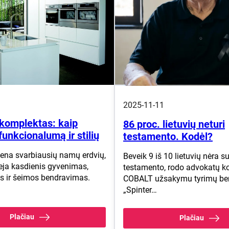
2025-11-11
 komplektas: kaip
86 proc. lietuvių neturi
 funkcionalumą ir stilių
testamento. Kodėl?
viena svarbiausių namų erdvių,
Beveik 9 iš 10 lietuvių nėra s
ieja kasdienis gyvenimas,
testamento, rodo advokatų k
s ir šeimos bendravimas.
COBALT užsakymu tyrimų be
„Spinter…
Plačiau
Plačiau