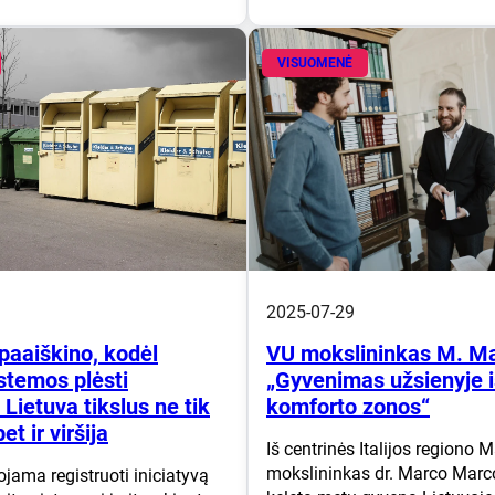
VISUOMENĖ
2025-07-29
paaiškino, kodėl
VU mokslininkas M. Ma
stemos plėsti
„Gyvenimas užsienyje i
 Lietuva tikslus ne tik
komforto zonos“
et ir viršija
Iš centrinės Italijos regiono M
mokslininkas dr. Marco Marc
jama registruoti iniciatyvą