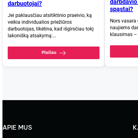
darbdavio 
darbuotojai?
spąstai?
Jei paklausčiau atsitiktinio praeivio, ką
Nors vasara 
veikia individualios priežiūros
naujiems dar
darbuotojas, tikėtina, kad išgirsčiau tokį
klausimas – 
lakonišką atsakymą:…
Plačiau
APIE MUS
K