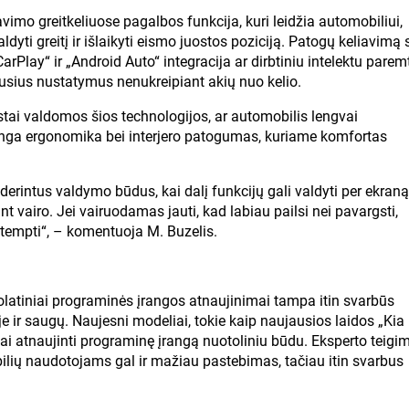
avimo greitkeliuose pagalbos funkcija, kuri leidžia automobiliui,
dyti greitį ir išlaikyti eismo juostos poziciją. Patogų keliavimą 
arPlay“ ir „Android Auto“ integracija ar dirbtiniu intelektu parem
iausius nustatymus nenukreipiant akių nuo kelio.
astai valdomos šios technologijos, ar automobilis lengvai
minga ergonomika bei interjero patogumas, kuriame komfortas
derintus valdymo būdus, kai dalį funkcijų gali valdyti per ekraną
 vairo. Jei vairuodamas jauti, kad labiau pailsi nei pavargsti,
itempti“, – komentuoja M. Buzelis.
latiniai programinės įrangos atnaujinimai tampa itin svarbūs
je ir saugų. Naujesni modeliai, tokie kaip naujausios laidos „Kia
ai atnaujinti programinę įrangą nuotoliniu būdu. Eksperto teigim
lių naudotojams gal ir mažiau pastebimas, tačiau itin svarbus