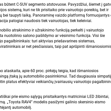
as būtent C-SUV segmento atstovuose. Pavyzdžiui, šiemet į gat
os sistemą, kuri ne tik prisitaiko prie vairuotojo poreikių, bet ir
čių bei taupyti laiką. Panoraminę vaizdo platformą formuojantys
cija patogiai naudosis tiek vairuotojas, tiek keleiviai.
ilio atrakinimo ir užrakinimo funkciją perkelti į vairuotojo
 nuotolinio salono pašildymo ar vėsinimo funkcija. Visi šie
jo pagalbininkais: turi aktyvias priešavarines sistemas,
ratininkais ar net pėsčiaisiais, taip pat aprūpinti išmaniosiomi
o ataskaita, apie 60 proc. pirkėjų teigia, kad išmaniosios
ingą įtaką jų automobilio pasirinkimui. Tad daugiausia simpati
 itin platus efektyviai veikiančių įvairiausių vairuotojo pagalbini
škai prie eismo sąlygų prisitaikantys matriciniai LED žibintai,
vumą. „Toyota RAV4“ modelis pasižymi galinio skersinio eismo
tėjantį automobilį.