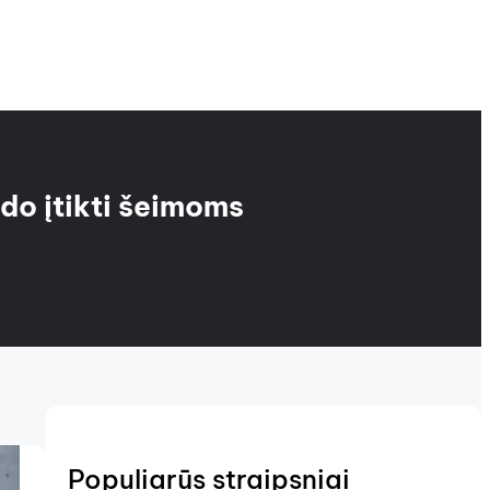
do įtikti šeimoms
Populiarūs straipsniai