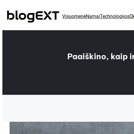
Eiti
prie
Visuomenė
Namai
Technologijos
Ūk
turinio
Paaiškino, kaip 