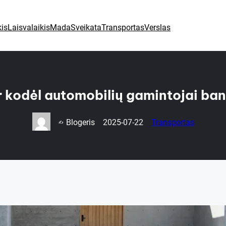
is
Laisvalaikis
Mada
Sveikata
Transportas
Verslas
ir kodėl automobilių gamintojai ban
Blogeris
2025-07-22
Transportas
✍️