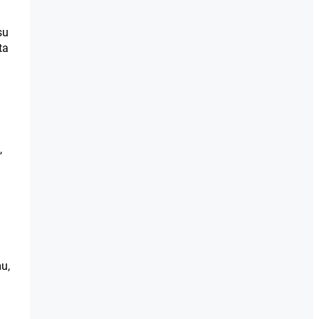
su
ta
,
u,