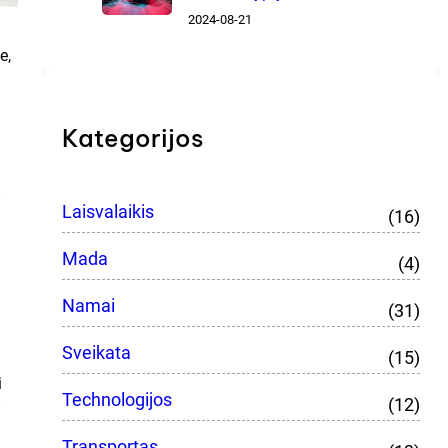
2024-08-21
e,
Kategorijos
–
Laisvalaikis
(16)
Mada
(4)
Namai
(31)
Sveikata
(15)
i
Technologijos
(12)
–
Transportas