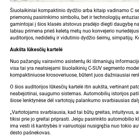
Šiuolaikiniai kompaktinio dydžio arba kitaip vadinamo C s
priemonių pasirinkimo simboliu, bet ir technologijų entuzi
gamintojai į šios klasės atstovus pradėjo diegti daugybę nau
labiau primena prieš keletą metų nuo konvejerio nuriedėjusi
auditorijos, nedidelių ir vidutinio dydžio šeimų, simpatijų
Aukšta lūkesčių kartelė
Nuo pažangių vairavimo asistentų iki išmaniųjų informaci
visa tai yra neatsiejami šiuolaikinių C-SUV segmento modeli
kompaktiniuose krosoveriuose, būtent juos dažniausiai ren
O šios auditorijos lūkesčių kartelė itin aukšta, vertinant pat
neabejotinai, saugumo sistemas. Automobilių istorijos pati
šiose lenktynėse dėl vartotojų palankumo svarbiausias da
„Vartotojams svarbiausia, kad tai būtų greitas, intuityvus,
tikisi prie jo greitai priprasti. Jeigu pasirinkto automobilio 
ima vesti iš kantrybės ir vairuotojai nusigręžia nuo tokio au
dėsto pašnekovas.