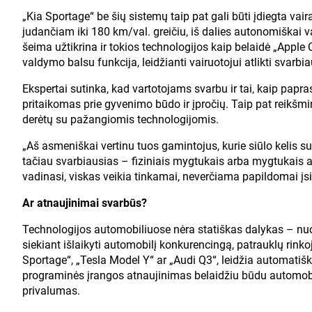
„Kia Sportage“ be šių sistemų taip pat gali būti įdiegta vair
judančiam iki 180 km/val. greičiu, iš dalies autonomiškai val
šeima užtikrina ir tokios technologijos kaip belaidė „Apple C
valdymo balsu funkcija, leidžianti vairuotojui atlikti svarb
Ekspertai sutinka, kad vartotojams svarbu ir tai, kaip papr
pritaikomas prie gyvenimo būdo ir įpročių. Taip pat reikš
derėtų su pažangiomis technologijomis.
„Aš asmeniškai vertinu tuos gamintojus, kurie siūlo kelis su
tačiau svarbiausias – fiziniais mygtukais arba mygtukais ant
vadinasi, viskas veikia tinkamai, neverčiama papildomai įs
Ar atnaujinimai svarbūs?
Technologijos automobiliuose nėra statiškas dalykas – nuo
siekiant išlaikyti automobilį konkurencingą, patrauklų rinko
Sportage“, „Tesla Model Y“ ar „Audi Q3“, leidžia automatišk
programinės įrangos atnaujinimas belaidžiu būdu automobi
privalumas.