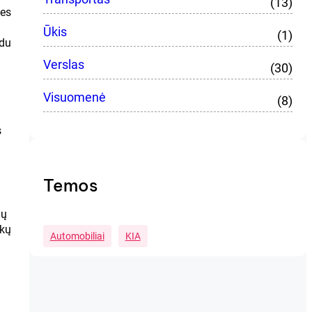
(13)
ves
Ūkis
(1)
 du
Verslas
(30)
Visuomenė
(8)
s
Temos
jų
nkų
Automobiliai
KIA