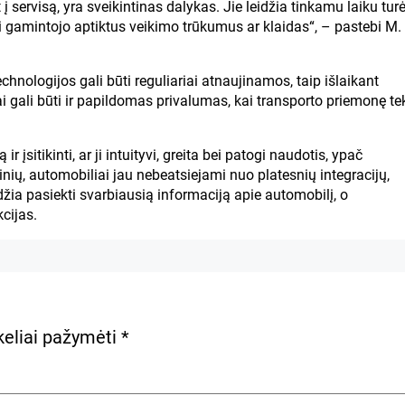
į servisą, yra sveikintinas dalykas. Jie leidžia tinkamu laiku turė
i gamintojo aptiktus veikimo trūkumus ar klaidas“, – pastebi M.
chnologijos gali būti reguliariai atnaujinamos, taip išlaikant
ai gali būti ir papildomas privalumas, kai transporto priemonę te
įsitikinti, ar ji intuityvi, greita bei patogi naudotis, ypač
inių, automobiliai jau nebeatsiejami nuo platesnių integracijų,
idžia pasiekti svarbiausią informaciją apie automobilį, o
cijas.
ukeliai pažymėti
*