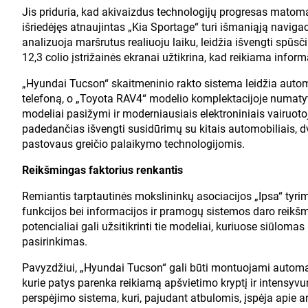
Jis priduria, kad akivaizdus technologijų progresas matom
išriedėjęs atnaujintas „Kia Sportage“ turi išmaniąją navigacij
analizuoja maršrutus realiuoju laiku, leidžia išvengti spūs
12,3 colio įstrižainės ekranai užtikrina, kad reikiama informa
„Hyundai Tucson“ skaitmeninio rakto sistema leidžia automob
telefoną, o „Toyota RAV4“ modelio komplektacijoje numatyta
modeliai pasižymi ir moderniausiais elektroniniais vairuoto
padedančias išvengti susidūrimų su kitais automobiliais, dvi
pastovaus greičio palaikymo technologijomis.
Reikšmingas faktorius renkantis
Remiantis tarptautinės mokslininkų asociacijos „Ipsa“ tyrim
funkcijos bei informacijos ir pramogų sistemos daro reikšm
potencialiai gali užsitikrinti tie modeliai, kuriuose siūlomas
pasirinkimas.
Pavyzdžiui, „Hyundai Tucson“ gali būti montuojami automati
kurie patys parenka reikiamą apšvietimo kryptį ir intensy
perspėjimo sistema, kuri, pajudant atbulomis, įspėja apie ar