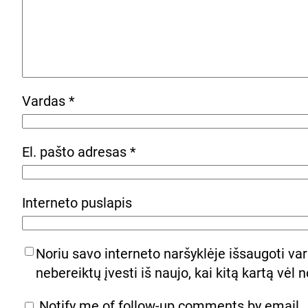
Vardas
*
El. pašto adresas
*
Interneto puslapis
Noriu savo interneto naršyklėje išsaugoti vard
nebereiktų įvesti iš naujo, kai kitą kartą vėl
Notify me of follow-up comments by email.