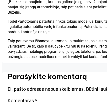
„Bet kokie atnaujinimai, kuriuos galima įdiegti nevažiuojant 
naujausią įrangą automobilyje, taip pat nedelsiant pašalint
Buzelis.
Todėl vartotojams patartina rinktis tokius modelius, kurių te
ilgalaikę automobilio vertę ir funkcionalumą. Potencialiai t
parduoti antrinėje rinkoje.
Taip pat svarbu išbandyti automobilio multimedijos sistemą ir 
vairuojant. Be to, kaip ir daugybė kitų mūsų kasdienių įreng
pavyzdžiui, mobiliųjų programėlių. Įdiegtos telefone, jos le
pažangiausiuose modeliuose – net ir valdyti kai kurias funk
Parašykite komentarą
El. pašto adresas nebus skelbiamas.
Būtini la
Komentaras
*