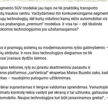
egmento SUV modeliai jau tapo ne tik praktiškų transporto
astų traukos centru. Varžydamiesi itin konkurencingame segment
jų technologijų, dėl kurių vidutinio kainų rėžio automobiliai vis
us prabangius „premium“ modelius. Ir visa tai – dėl tikslinės
. Kokiomis technologijomis jos užsitarnaujamos?
jos ir pramogų sistemų su moderniausiomis ryšio galimybėmis 
ų atributai. Ir nors šios technologijos diegiamos ne tik
kasi įvairaus dydžio šeimos.
ogias keliones, ryšį su įprastu skaitmeniniu pasauliu ir,
kros platformos „carVertical“ ekspertas Matas Buzelis sako, kad
lykas – naudojimo patogumo užtikrinimas.
 aiškiai suprantamas ir lengvai valdomas sprendimas. Vairuotojai
klimato kontrolę reikia valdyti per ekraną ir tai užtrunka, galiausia
tomobilio. Naujos technologijos turi būti įsisavinamos greitai“, 