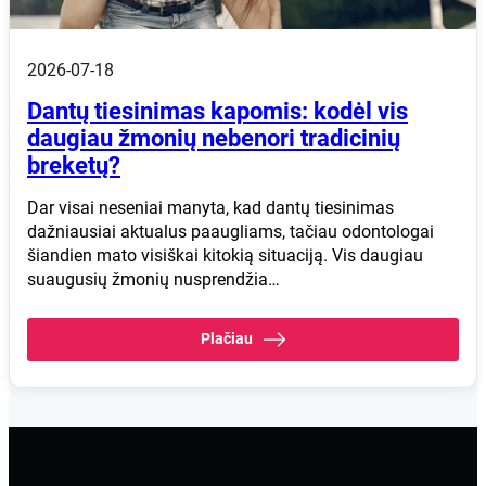
2026-07-18
Dantų tiesinimas kapomis: kodėl vis
daugiau žmonių nebenori tradicinių
breketų?
Dar visai neseniai manyta, kad dantų tiesinimas
dažniausiai aktualus paaugliams, tačiau odontologai
šiandien mato visiškai kitokią situaciją. Vis daugiau
suaugusių žmonių nusprendžia…
Plačiau