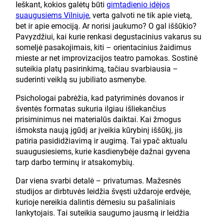
Ieškant, kokios galėtų būti
gimtadienio idėjos
suaugusiems Vilniuje
, verta galvoti ne tik apie vietą,
bet ir apie emociją. Ar norisi jaukumo? O gal iššūkio?
Pavyzdžiui, kai kurie renkasi degustacinius vakarus su
someljė pasakojimais, kiti – orientacinius žaidimus
mieste ar net improvizacijos teatro pamokas. Sostinė
suteikia platų pasirinkimą, tačiau svarbiausia –
suderinti veiklą su jubiliato asmenybe.
Psichologai pabrėžia, kad patyriminės dovanos ir
šventės formatas sukuria ilgiau išliekančius
prisiminimus nei materialūs daiktai. Kai žmogus
išmoksta naują įgūdį ar įveikia kūrybinį iššūkį, jis
patiria pasididžiavimą ir augimą. Tai ypač aktualu
suaugusiesiems, kurie kasdienybėje dažnai gyvena
tarp darbo terminų ir atsakomybių.
Dar viena svarbi detalė – privatumas. Mažesnės
studijos ar dirbtuvės leidžia švęsti uždaroje erdvėje,
kurioje nereikia dalintis dėmesiu su pašaliniais
lankytojais. Tai suteikia saugumo jausmą ir leidžia