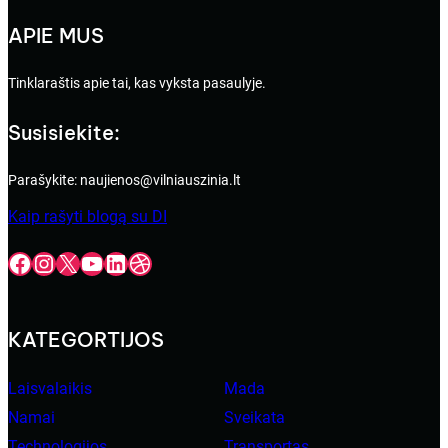
APIE MUS
Tinklaraštis apie tai, kas vyksta pasaulyje.
Susisiekite:
Parašykite: naujienos@vilniauszinia.lt
Kaip rašyti blogą su DI
Facebook
Instagram
X
YouTube
LinkedIn
Dribbble
KATEGORTIJOS
Laisvalaikis
Mada
Namai
Sveikata
Technologijos
Transportas