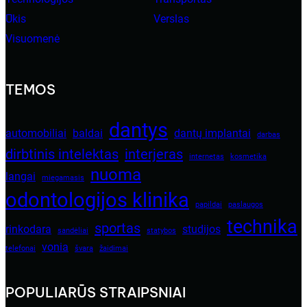
Ūkis
Verslas
Visuomenė
TEMOS
dantys
automobiliai
baldai
dantų implantai
darbas
dirbtinis intelektas
interjeras
internetas
kosmetika
nuoma
langai
miegamasis
odontologijos klinika
papildai
paslaugos
technika
sportas
rinkodara
studijos
sandėliai
statybos
vonia
telefonai
švara
žaidimai
POPULIARŪS STRAIPSNIAI