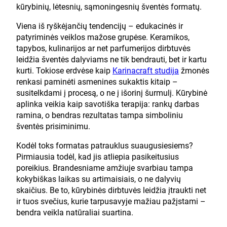
kūrybinių, lėtesnių, sąmoningesnių šventės formatų.
Viena iš ryškėjančių tendencijų – edukacinės ir
patyriminės veiklos mažose grupėse. Keramikos,
tapybos, kulinarijos ar net parfumerijos dirbtuvės
leidžia šventės dalyviams ne tik bendrauti, bet ir kartu
kurti. Tokiose erdvėse kaip
Karinacraft studija
žmonės
renkasi paminėti asmenines sukaktis kitaip –
susitelkdami į procesą, o ne į išorinį šurmulį. Kūrybinė
aplinka veikia kaip savotiška terapija: rankų darbas
ramina, o bendras rezultatas tampa simboliniu
šventės prisiminimu.
Kodėl toks formatas patrauklus suaugusiesiems?
Pirmiausia todėl, kad jis atliepia pasikeitusius
poreikius. Brandesniame amžiuje svarbiau tampa
kokybiškas laikas su artimaisiais, o ne dalyvių
skaičius. Be to, kūrybinės dirbtuvės leidžia įtraukti net
ir tuos svečius, kurie tarpusavyje mažiau pažįstami –
bendra veikla natūraliai suartina.