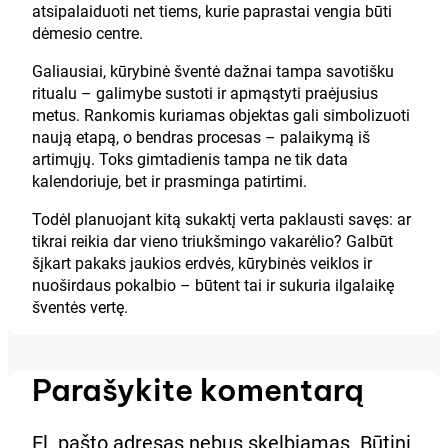
atsipalaiduoti net tiems, kurie paprastai vengia būti
dėmesio centre.
Galiausiai, kūrybinė šventė dažnai tampa savotišku
ritualu – galimybe sustoti ir apmąstyti praėjusius
metus. Rankomis kuriamas objektas gali simbolizuoti
naują etapą, o bendras procesas – palaikymą iš
artimųjų. Toks gimtadienis tampa ne tik data
kalendoriuje, bet ir prasminga patirtimi.
Todėl planuojant kitą sukaktį verta paklausti savęs: ar
tikrai reikia dar vieno triukšmingo vakarėlio? Galbūt
šįkart pakaks jaukios erdvės, kūrybinės veiklos ir
nuoširdaus pokalbio – būtent tai ir sukuria ilgalaikę
šventės vertę.
Parašykite komentarą
El. pašto adresas nebus skelbiamas.
Būtini