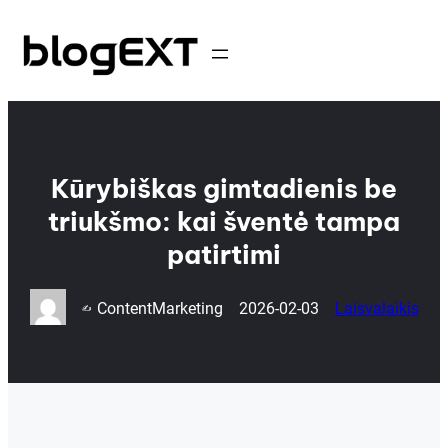
Eiti
prie
turinio
Kūrybiškas gimtadienis be
triukšmo: kai šventė tampa
patirtimi
ContentMarketing
2026-02-03
Laisvalaikis
✍️