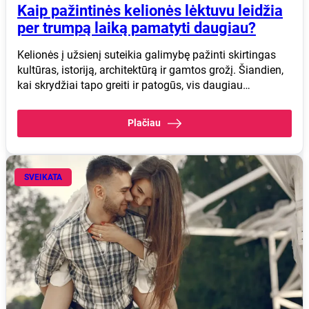
Kaip pažintinės kelionės lėktuvu leidžia
per trumpą laiką pamatyti daugiau?
Kelionės į užsienį suteikia galimybę pažinti skirtingas
kultūras, istoriją, architektūrą ir gamtos grožį. Šiandien,
kai skrydžiai tapo greiti ir patogūs, vis daugiau…
Plačiau
SVEIKATA