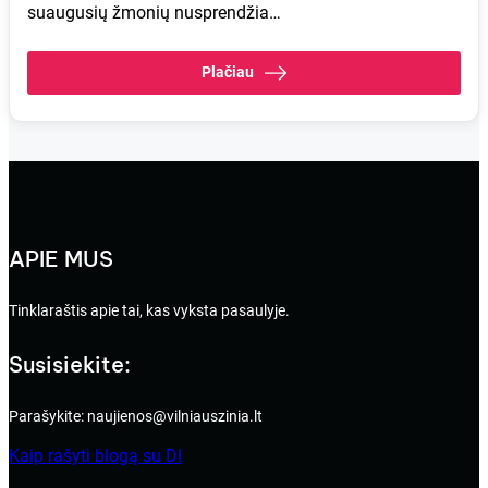
suaugusių žmonių nusprendžia…
Plačiau
APIE MUS
Tinklaraštis apie tai, kas vyksta pasaulyje.
Susisiekite:
Parašykite: naujienos@vilniauszinia.lt
Kaip rašyti blogą su DI