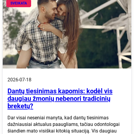
SVEIKATA
2026-07-18
Dantų tiesinimas kapomis: kodėl vis
daugiau žmonių nebenori tradicinių
breketų?
Dar visai neseniai manyta, kad dantų tiesinimas
dažniausiai aktualus paaugliams, tačiau odontologai
šiandien mato visiškai kitokią situaciją. Vis daugiau