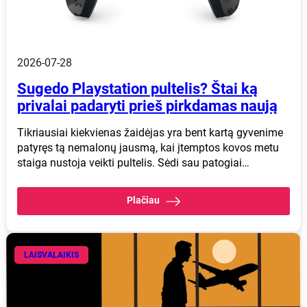
2026-07-28
Sugedo Playstation pultelis? Štai ką
privalai padaryti prieš pirkdamas naują
Tikriausiai kiekvienas žaidėjas yra bent kartą gyvenime
patyręs tą nemalonų jausmą, kai įtemptos kovos metu
staiga nustoja veikti pultelis. Sėdi sau patogiai…
Plačiau
LAISVALAIKIS