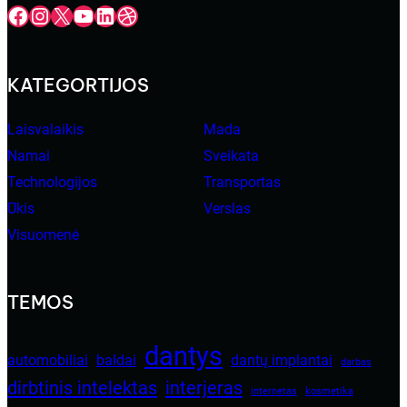
Facebook
Instagram
X
YouTube
LinkedIn
Dribbble
KATEGORTIJOS
Laisvalaikis
Mada
Namai
Sveikata
Technologijos
Transportas
Ūkis
Verslas
Visuomenė
TEMOS
dantys
automobiliai
baldai
dantų implantai
darbas
dirbtinis intelektas
interjeras
internetas
kosmetika