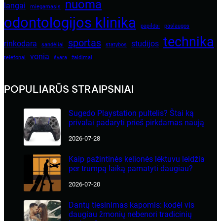
nuoma
langai
miegamasis
odontologijos klinika
papildai
paslaugos
technika
sportas
rinkodara
studijos
sandėliai
statybos
vonia
telefonai
švara
žaidimai
POPULIARŪS STRAIPSNIAI
Sugedo Playstation pultelis? Štai ką
privalai padaryti prieš pirkdamas naują
2026-07-28
Kaip pažintinės kelionės lėktuvu leidžia
per trumpą laiką pamatyti daugiau?
2026-07-20
Dantų tiesinimas kapomis: kodėl vis
daugiau žmonių nebenori tradicinių