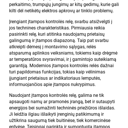
perkaitimo, trumpųjų jungimų ar kitų gedimų, kurie gali
kilti dėl netikėtų elektros apkrovų ar tinklo problemų.
Įrengiant įtampos kontrolės relę, svarbu atsižvelgti į
jos technines charakteristikas. Pirmiausia reikia
pasirinkti relę, kuri atitinka naudojamų prietaisų
galingumą ir įtampos diapazoną. Taip pat svarbu
atkreipti dėmesį į montavimo sąlygas, relės
atsparumą aplinkos veiksniams, tokiems kaip drėgmė
ar temperatūros svyravimai, ir į gamintojo suteikiamą
garantiją. Modernios įtampos kontrolės relės dažnai
turi papildomas funkcijas, tokias kaip vėlinimas
įjungiant prietaisus ar indikatoriaus lemputės,
informuojančios apie įtampos nukrypimus.
Naudojant įtampos kontrolės relę, galima ne tik
apsaugoti namų ar pramonės įrangą, bet ir sutaupyti
energijos bei sumažinti techninės priežiūros išlaidas.
Ji leidžia ilgiau išlaikyti įrenginių patikimumą ir
užtikrina saugumą tiek buitinėse, tiek komercinėse
erdvėse. Teisingai parinkta ir sumontuota įtampos