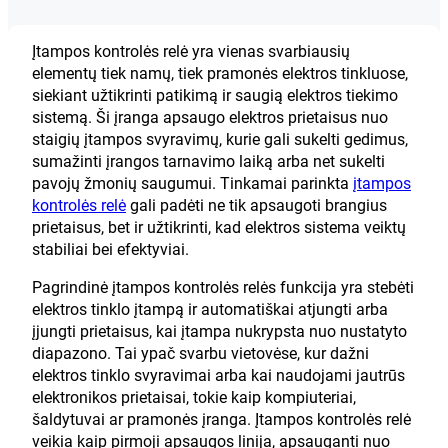
Įtampos kontrolės relė yra vienas svarbiausių
elementų tiek namų, tiek pramonės elektros tinkluose,
siekiant užtikrinti patikimą ir saugią elektros tiekimo
sistemą. Ši įranga apsaugo elektros prietaisus nuo
staigių įtampos svyravimų, kurie gali sukelti gedimus,
sumažinti įrangos tarnavimo laiką arba net sukelti
pavojų žmonių saugumui. Tinkamai parinkta
įtampos
kontrolės relė
gali padėti ne tik apsaugoti brangius
prietaisus, bet ir užtikrinti, kad elektros sistema veiktų
stabiliai bei efektyviai.
Pagrindinė įtampos kontrolės relės funkcija yra stebėti
elektros tinklo įtampą ir automatiškai atjungti arba
įjungti prietaisus, kai įtampa nukrypsta nuo nustatyto
diapazono. Tai ypač svarbu vietovėse, kur dažni
elektros tinklo svyravimai arba kai naudojami jautrūs
elektronikos prietaisai, tokie kaip kompiuteriai,
šaldytuvai ar pramonės įranga. Įtampos kontrolės relė
veikia kaip pirmoji apsaugos linija, apsauganti nuo