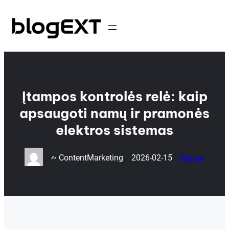
Eiti
prie
turinio
Įtampos kontrolės relė: kaip
apsaugoti namų ir pramonės
elektros sistemas
ContentMarketing
2026-02-15
Namai
✍️