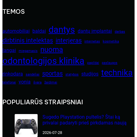
TEMOS
dantys
automobiliai
baldai
dantų implantai
darbas
dirbtinis intelektas
interjeras
internetas
kosmetika
nuoma
langai
miegamasis
odontologijos klinika
papildai
paslaugos
technika
sportas
rinkodara
studijos
sandėliai
statybos
vonia
telefonai
švara
žaidimai
POPULIARŪS STRAIPSNIAI
Sugedo Playstation pultelis? Štai ką
privalai padaryti prieš pirkdamas naują
2026-07-28