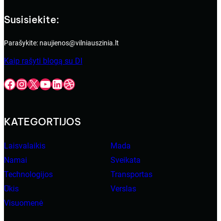
Susisiekite:
Parašykite: naujienos@vilniauszinia.lt
Kaip rašyti blogą su DI
Facebook
Instagram
X
YouTube
LinkedIn
Dribbble
KATEGORTIJOS
Laisvalaikis
Mada
Namai
Sveikata
Technologijos
Transportas
Ūkis
Verslas
Visuomenė