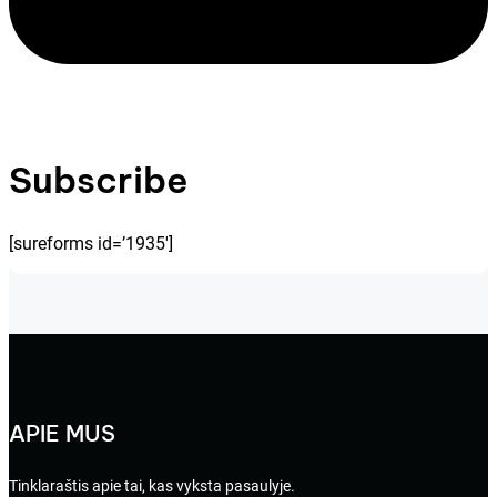
Subscribe
[sureforms id=’1935′]
APIE MUS
Tinklaraštis apie tai, kas vyksta pasaulyje.