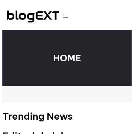
Eiti
prie
turinio
HOME
Trending News