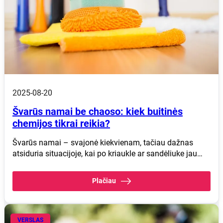
2025-08-20
Švarūs namai be chaoso: kiek buitinės
chemijos tikrai reikia?
Švarūs namai – svajonė kiekvienam, tačiau dažnas
atsiduria situacijoje, kai po kriaukle ar sandėliuke jau…
Plačiau
VERSLAS