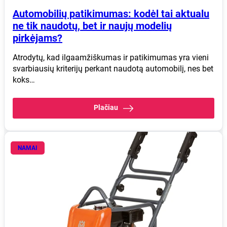
Automobilių patikimumas: kodėl tai aktualu
ne tik naudotų, bet ir naujų modelių
pirkėjams?
Atrodytų, kad ilgaamžiškumas ir patikimumas yra vieni
svarbiausių kriterijų perkant naudotą automobilį, nes bet
koks…
Plačiau
NAMAI