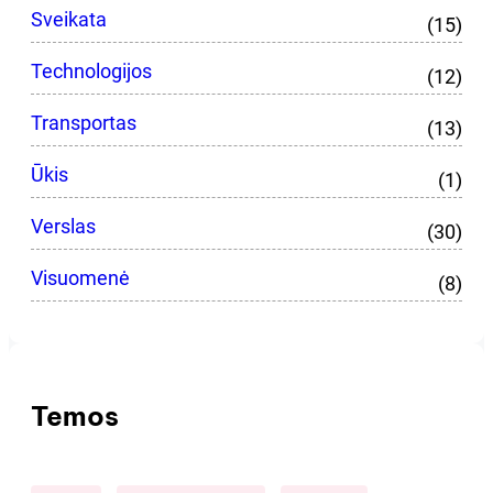
Sveikata
(15)
Technologijos
(12)
Transportas
(13)
Ūkis
(1)
Verslas
(30)
Visuomenė
(8)
Temos