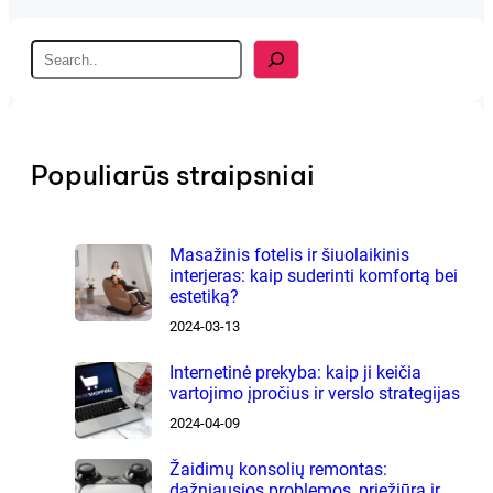
S
e
a
r
c
h
Populiarūs straipsniai
Masažinis fotelis ir šiuolaikinis
interjeras: kaip suderinti komfortą bei
estetiką?
2024-03-13
Internetinė prekyba: kaip ji keičia
vartojimo įpročius ir verslo strategijas
2024-04-09
Žaidimų konsolių remontas:
dažniausios problemos, priežiūra ir