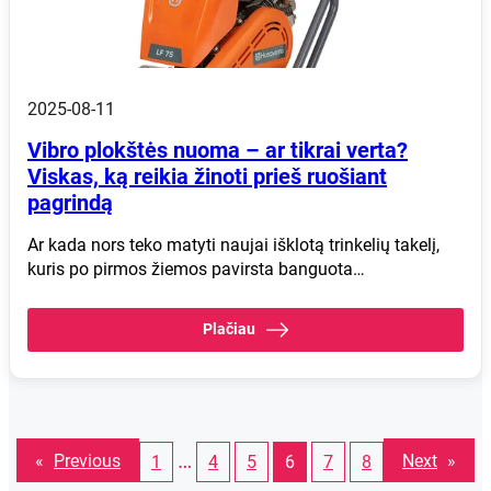
2025-08-11
Vibro plokštės nuoma – ar tikrai verta?
Viskas, ką reikia žinoti prieš ruošiant
pagrindą
Ar kada nors teko matyti naujai išklotą trinkelių takelį,
kuris po pirmos žiemos pavirsta banguota…
Plačiau
…
«
Previous
Next
»
1
4
5
6
7
8