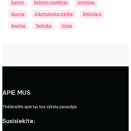
Dantys
Dirbtinis Intelektas
Interjeras
Nuoma
Odontologijos Klinika
Rinkodara
Sportas
Technika
Vonia
APIE MUS
Tinklaraštis apie tai, kas vyksta pasaulyje.
Susisiekite: