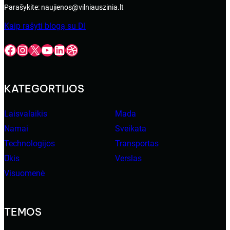
Parašykite: naujienos@vilniauszinia.lt
Kaip rašyti blogą su DI
Facebook
Instagram
X
YouTube
LinkedIn
Dribbble
KATEGORTIJOS
Laisvalaikis
Mada
Namai
Sveikata
Technologijos
Transportas
Ūkis
Verslas
Visuomenė
TEMOS