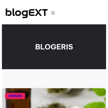
Eiti
prie
turinio
BLOGERIS
SVEIKATA