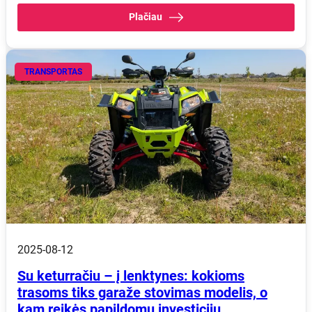
Plačiau
TRANSPORTAS
2025-08-12
Su keturračiu – į lenktynes: kokioms
trasoms tiks garaže stovimas modelis, o
kam reikės papildomų investicijų