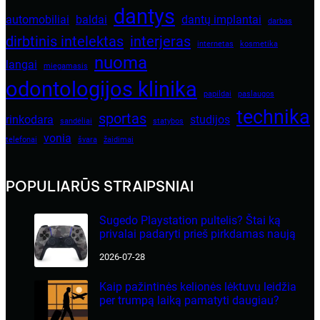
dantys
automobiliai
baldai
dantų implantai
darbas
dirbtinis intelektas
interjeras
internetas
kosmetika
nuoma
langai
miegamasis
odontologijos klinika
papildai
paslaugos
technika
sportas
rinkodara
studijos
sandėliai
statybos
vonia
telefonai
švara
žaidimai
POPULIARŪS STRAIPSNIAI
Sugedo Playstation pultelis? Štai ką
privalai padaryti prieš pirkdamas naują
2026-07-28
Kaip pažintinės kelionės lėktuvu leidžia
per trumpą laiką pamatyti daugiau?