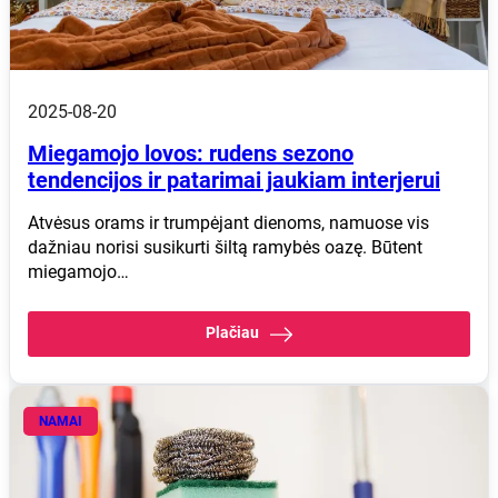
2025-08-20
Miegamojo lovos: rudens sezono
tendencijos ir patarimai jaukiam interjerui
Atvėsus orams ir trumpėjant dienoms, namuose vis
dažniau norisi susikurti šiltą ramybės oazę. Būtent
miegamojo…
Plačiau
NAMAI