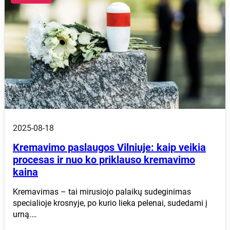
2025-08-18
Kremavimo paslaugos Vilniuje: kaip veikia
procesas ir nuo ko priklauso kremavimo
kaina
Kremavimas – tai mirusiojo palaikų sudeginimas
specialioje krosnyje, po kurio lieka pelenai, sudedami į
urną.…